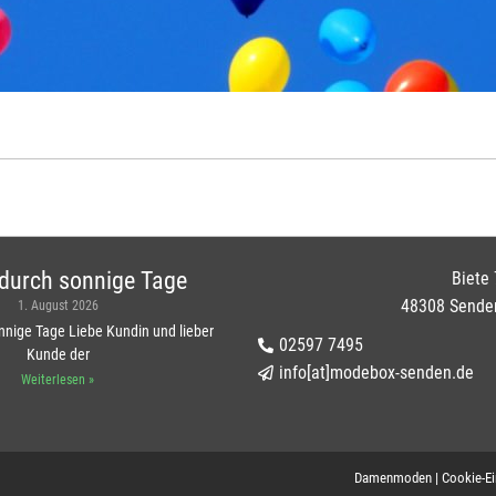
l durch sonnige Tage
Biete 
48308 Sende
1. August 2026
onnige Tage Liebe Kundin und lieber
02597 7495
Kunde der
info[at]modebox-senden.de
Weiterlesen »
Damenmoden
|
Cookie-Ei