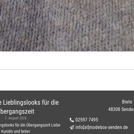
 Lieblingslooks für die
Biete 
48308 Sende
bergangszeit
7. August 2026
02597 7495
ngslooks für die Übergangszeit Liebe
info[at]modebox-senden.de
Kundin und lieber